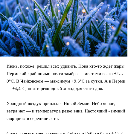
Июнь, похоже, решил всех удивить. Пока кто-то ждёт жары,
Пермский край ночью почти замёрз — местами всего +2…
0°C. В Чайковском — максимум +9,3°C за сутки. А в Перми
— +4,4°C, почти рекордный холод для этого дня.
⠀
Холодный воздух приплыл с Новой Земли. Небо ясное,
ветра нет — и температура резко вниз. Настоящий «зимний
сюрприз» в середине лета.
⠀
Сильнее всего трясло север: в Гайнах и Губахе было +2,3°C,