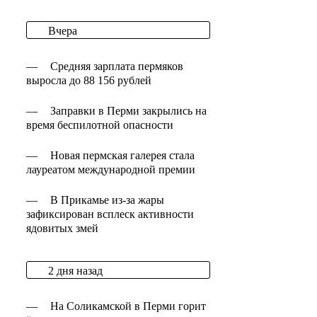
Вчера
—
Средняя зарплата пермяков
выросла до 88 156 рублей
—
Заправки в Перми закрылись на
время беспилотной опасности
—
Новая пермская галерея стала
лауреатом международной премии
—
В Прикамье из-за жары
зафиксирован всплеск активности
ядовитых змей
2 дня назад
—
На Соликамской в Перми горит