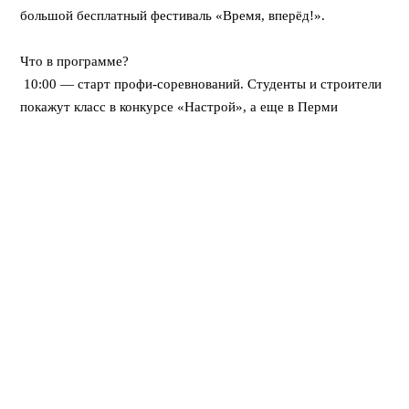
большой бесплатный фестиваль «Время, вперёд!».
⠀
Что в программе?
10:00 — старт профи-соревнований. Студенты и строители
покажут класс в конкурсе «Настрой», а еще в Перми
впервые пройдет федеральная битва каменщиков «Лучший
по профессии».
12:00 — открывается развлекательный городок. Будут
крутые мастер-классы, море активностей для детей, турнир
по стритболу и даже ярмарка вакансий для тех, кто ищет
работу.
Вечером — мощный финал! Хэдлайнером праздничного
концерта станет DJ Smash.
⠀
Вход свободный! Приходите всей семьей
Поделиться: