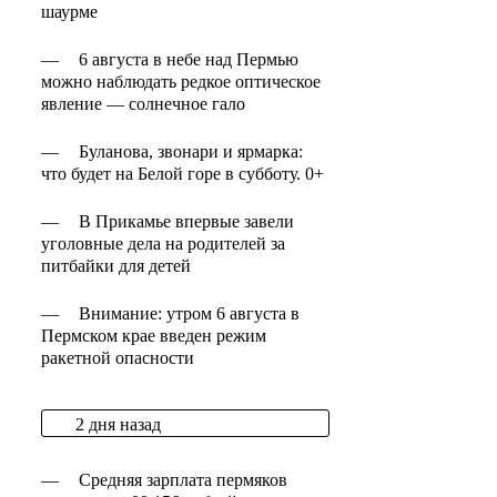
шаурме
—
6 августа в небе над Пермью
можно наблюдать редкое оптическое
явление — солнечное гало
—
Буланова, звонари и ярмарка:
что будет на Белой горе в субботу. 0+
—
В Прикамье впервые завели
уголовные дела на родителей за
питбайки для детей
—
Внимание: утром 6 августа в
Пермском крае введен режим
ракетной опасности
2 дня назад
—
Средняя зарплата пермяков