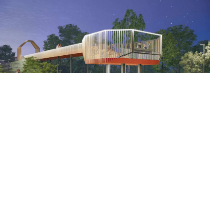
В следующем году набережную в Нытве ждет крутое
обновление. Там появится пирс в виде гигантской «Мега-
ложки». Подробности передает ИА "ТЕКСТ".
⠀
ВНУТРИ РАЗМЕСТЯТ:
Смотровую площадку и фотозону
Зону для барбекю