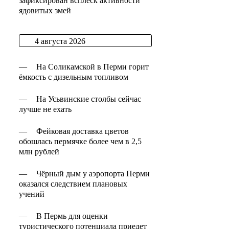
зафиксирован всплеск активности
ядовитых змей
4 августа 2026
—
На Соликамской в Перми горит
ёмкость с дизельным топливом
—
На Усьвинские столбы сейчас
лучше не ехать
—
Фейковая доставка цветов
обошлась пермячке более чем в 2,5
млн рублей
—
Чёрный дым у аэропорта Перми
оказался следствием плановых
учений
—
В Пермь для оценки
туристического потенциала приедет