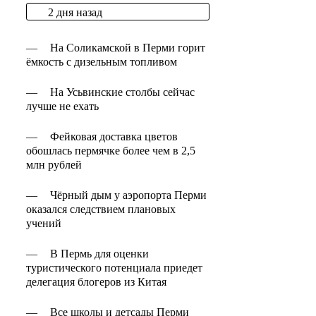
2 дня назад
—
На Соликамской в Перми горит
ёмкость с дизельным топливом
—
На Усьвинские столбы сейчас
лучше не ехать
—
Фейковая доставка цветов
обошлась пермячке более чем в 2,5
млн рублей
—
Чёрный дым у аэропорта Перми
оказался следствием плановых
учений
—
В Пермь для оценки
туристического потенциала приедет
делегация блогеров из Китая
—
Все школы и детсады Перми