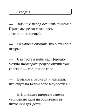
Сегодня
—
Затишье перед осенним пиком: в
Прикамье резко снизилась
активность клещей
—
Пермячка сломала зуб о стекло в
шаурме
—
6 августа в небе над Пермью
можно наблюдать редкое оптическое
явление — солнечное гало
—
Буланова, звонари и ярмарка:
что будет на Белой горе в субботу. 0+
—
В Прикамье впервые завели
уголовные дела на родителей за
питбайки для детей