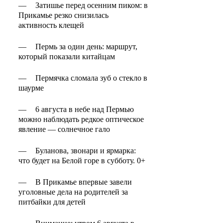
—
Затишье перед осенним пиком: в
Прикамье резко снизилась
активность клещей
—
Пермь за один день: маршрут,
который показали китайцам
—
Пермячка сломала зуб о стекло в
шаурме
—
6 августа в небе над Пермью
можно наблюдать редкое оптическое
явление — солнечное гало
—
Буланова, звонари и ярмарка:
что будет на Белой горе в субботу. 0+
—
В Прикамье впервые завели
уголовные дела на родителей за
питбайки для детей