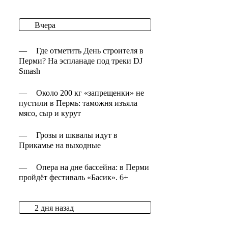
Вчера
—
Где отметить День строителя в
Перми? На эспланаде под треки DJ
Smash
—
Около 200 кг «запрещенки» не
пустили в Пермь: таможня изъяла
мясо, сыр и курут
—
Грозы и шквалы идут в
Прикамье на выходные
—
Опера на дне бассейна: в Перми
пройдёт фестиваль «Басик». 6+
2 дня назад