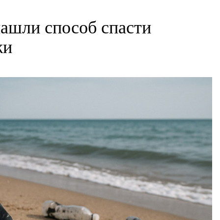
ашли способ спасти
жи