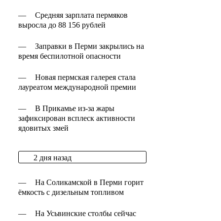
—
Средняя зарплата пермяков
выросла до 88 156 рублей
—
Заправки в Перми закрылись на
время беспилотной опасности
—
Новая пермская галерея стала
лауреатом международной премии
—
В Прикамье из-за жары
зафиксирован всплеск активности
ядовитых змей
2 дня назад
—
На Соликамской в Перми горит
ёмкость с дизельным топливом
—
На Усьвинские столбы сейчас