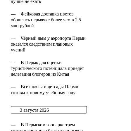
лучше не ехать
—
Фейковая доставка цветов
обошлась пермячке более чем в 2,5
млн рублей
—
Чёрный дым у аэропорта Перми
оказался следствием плановых
учений
—
В Пермь для оценки
туристического потенциала приедет
делегация блогеров из Китая
—
Все школы и детсады Перми
готовы к новому учебному году
3 августа 2026
—
В Пермском зоопарке трем
котятам снежного барса дали имена