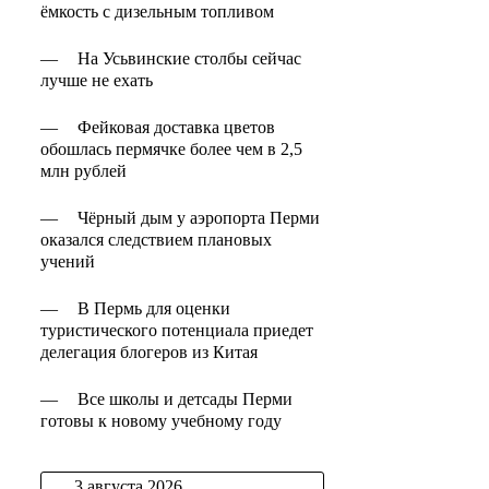
ёмкость с дизельным топливом
—
На Усьвинские столбы сейчас
лучше не ехать
—
Фейковая доставка цветов
обошлась пермячке более чем в 2,5
млн рублей
—
Чёрный дым у аэропорта Перми
оказался следствием плановых
учений
—
В Пермь для оценки
туристического потенциала приедет
делегация блогеров из Китая
—
Все школы и детсады Перми
готовы к новому учебному году
3 августа 2026