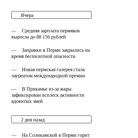
Вчера
—
Средняя зарплата пермяков
выросла до 88 156 рублей
—
Заправки в Перми закрылись на
время беспилотной опасности
—
Новая пермская галерея стала
лауреатом международной премии
—
В Прикамье из-за жары
зафиксирован всплеск активности
ядовитых змей
2 дня назад
—
На Соликамской в Перми горит