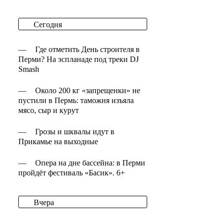
Сегодня
—
Где отметить День строителя в
Перми? На эспланаде под треки DJ
Smash
—
Около 200 кг «запрещенки» не
пустили в Пермь: таможня изъяла
мясо, сыр и курут
—
Грозы и шквалы идут в
Прикамье на выходные
—
Опера на дне бассейна: в Перми
пройдёт фестиваль «Басик». 6+
Вчера