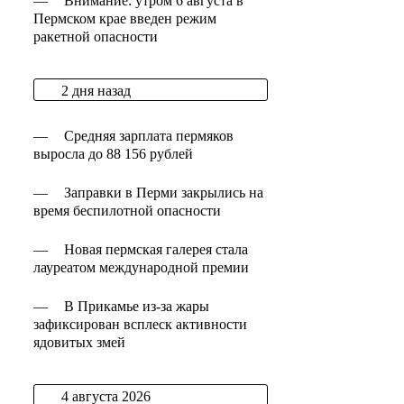
—
Внимание: утром 6 августа в
Пермском крае введен режим
ракетной опасности
2 дня назад
—
Средняя зарплата пермяков
выросла до 88 156 рублей
—
Заправки в Перми закрылись на
время беспилотной опасности
—
Новая пермская галерея стала
лауреатом международной премии
—
В Прикамье из-за жары
зафиксирован всплеск активности
ядовитых змей
4 августа 2026