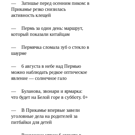
—
Затишье перед осенним пиком: в
Прикамье резко снизилась
активность клещей
—
Пермь за один день: маршрут,
который показали китайцам
—
Пермячка сломала зуб о стекло в
шаурме
—
6 августа в небе над Пермью
можно наблюдать редкое оптическое
явление — солнечное гало
—
Буланова, звонари и ярмарка:
что будет на Белой горе в субботу. 0+
—
В Прикамье впервые завели
уголовные дела на родителей за
питбайки для детей