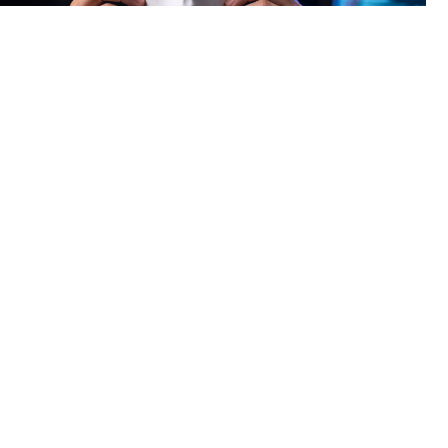
Теперь аферисты используют нейросети, чтобы подделывать
голоса и лица ваших близких, друзей или начальников.
⠀
КАК ЭТО РАБОТАЕТ?
⠀
Преступники взламывают аккаунт жертвы, собирают её
голосовые сообщения, видео и фото. На основе этих данных
ИИ создает точную копию голоса или лица (дипфейк). Затем
знакомым рассылаются фейковые «кружочки» в
мессенджерах, аудиосообщения или даже поступают
видеозвонки с требованием срочно перевести деньги.
⠀