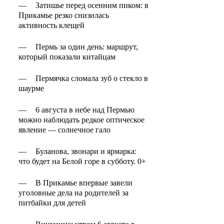
—
Затишье перед осенним пиком: в
Прикамье резко снизилась
активность клещей
—
Пермь за один день: маршрут,
который показали китайцам
—
Пермячка сломала зуб о стекло в
шаурме
—
6 августа в небе над Пермью
можно наблюдать редкое оптическое
явление — солнечное гало
—
Буланова, звонари и ярмарка:
что будет на Белой горе в субботу. 0+
—
В Прикамье впервые завели
уголовные дела на родителей за
питбайки для детей