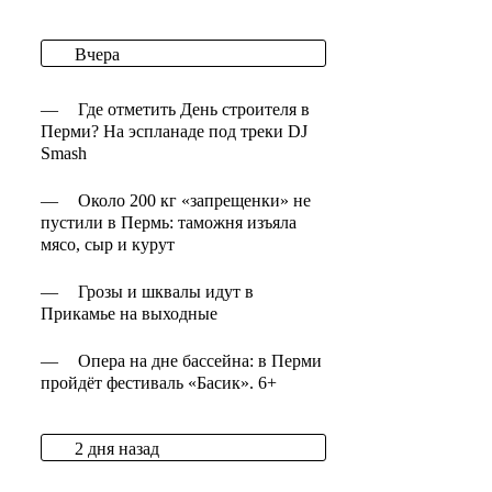
Вчера
—
Где отметить День строителя в
Перми? На эспланаде под треки DJ
Smash
—
Около 200 кг «запрещенки» не
пустили в Пермь: таможня изъяла
мясо, сыр и курут
—
Грозы и шквалы идут в
Прикамье на выходные
—
Опера на дне бассейна: в Перми
пройдёт фестиваль «Басик». 6+
2 дня назад