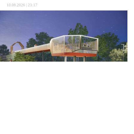
10.08.2026 | 23:17
В следующем году набережную в Нытве ждет крутое
обновление. Там появится пирс в виде гигантской «Мега-
ложки». Подробности передает ИА "ТЕКСТ".
⠀
ВНУТРИ РАЗМЕСТЯТ: