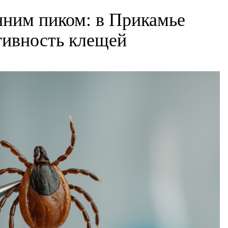
нним пиком: в Прикамье
ктивность клещей