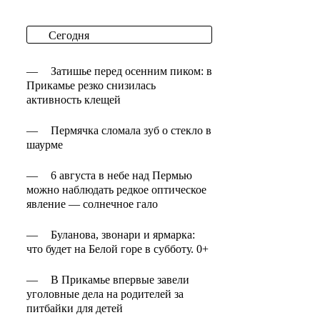
Сегодня
—
Затишье перед осенним пиком: в
Прикамье резко снизилась
активность клещей
—
Пермячка сломала зуб о стекло в
шаурме
—
6 августа в небе над Пермью
можно наблюдать редкое оптическое
явление — солнечное гало
—
Буланова, звонари и ярмарка:
что будет на Белой горе в субботу. 0+
—
В Прикамье впервые завели
уголовные дела на родителей за
питбайки для детей