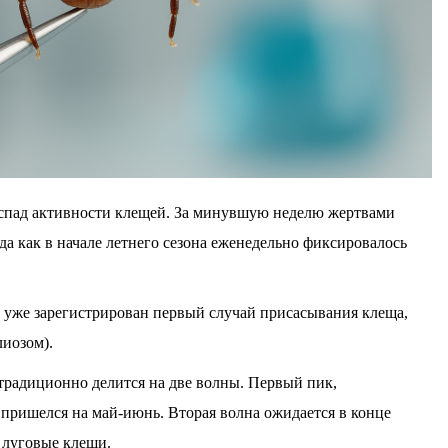
спад активности клещей. За минувшую неделю жертвами
гда как в начале летнего сезона еженедельно фиксировалось
е уже зарегистрирован первый случай присасывания клеща,
иозом).
традиционно делится на две волны. Первый пик,
ришелся на май-июнь. Вторая волна ожидается в конце
я луговые клещи.