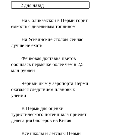
2 дня назад
—
На Соликамской в Перми горит
ёмкость с дизельным топливом
—
На Усьвинские столбы сейчас
лучше не ехать
—
Фейковая доставка цветов
обошлась пермячке более чем в 2,5
млн рублей
—
Чёрный дым у аэропорта Перми
оказался следствием плановых
учений
—
В Пермь для оценки
туристического потенциала приедет
делегация блогеров из Китая
—
Все школы и детсады Перми