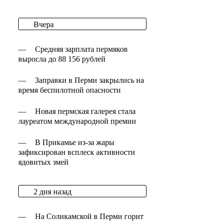
Вчера
—
Средняя зарплата пермяков
выросла до 88 156 рублей
—
Заправки в Перми закрылись на
время беспилотной опасности
—
Новая пермская галерея стала
лауреатом международной премии
—
В Прикамье из-за жары
зафиксирован всплеск активности
ядовитых змей
2 дня назад
—
На Соликамской в Перми горит