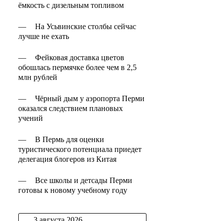
ёмкость с дизельным топливом
—
На Усьвинские столбы сейчас
лучше не ехать
—
Фейковая доставка цветов
обошлась пермячке более чем в 2,5
млн рублей
—
Чёрный дым у аэропорта Перми
оказался следствием плановых
учений
—
В Пермь для оценки
туристического потенциала приедет
делегация блогеров из Китая
—
Все школы и детсады Перми
готовы к новому учебному году
3 августа 2026