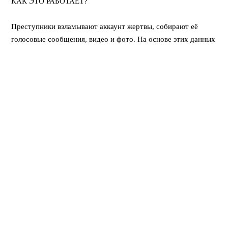
КАК ЭТО РАБОТАЕТ?
⠀
Преступники взламывают аккаунт жертвы, собирают её
голосовые сообщения, видео и фото. На основе этих данных
ИИ создает точную копию голоса или лица (дипфейк). Затем
знакомым рассылаются фейковые «кружочки» в
мессенджерах, аудиосообщения или даже поступают
видеозвонки с требованием срочно перевести деньги.
⠀
КАК РАСПОЗНАТЬ ПОДДЕЛКУ (ДИПФЕЙК):
⠀
* Неестественная мимика и редкое моргание.
* Движение губ не совпадает со словами.
* Странные интонации, «роботизированный» голос.
* Нетипичное освещение в кадре.
* Главный маркер — вас торопят, запугивают и требуют
действовать немедленно.