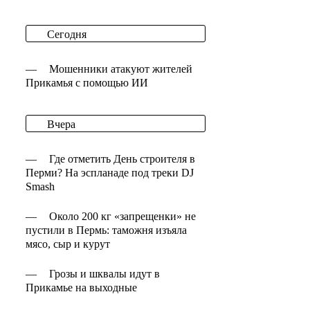
Сегодня
—
Мошенники атакуют жителей
Прикамья с помощью ИИ
Вчера
—
Где отметить День строителя в
Перми? На эспланаде под треки DJ
Smash
—
Около 200 кг «запрещенки» не
пустили в Пермь: таможня изъяла
мясо, сыр и курут
—
Грозы и шквалы идут в
Прикамье на выходные