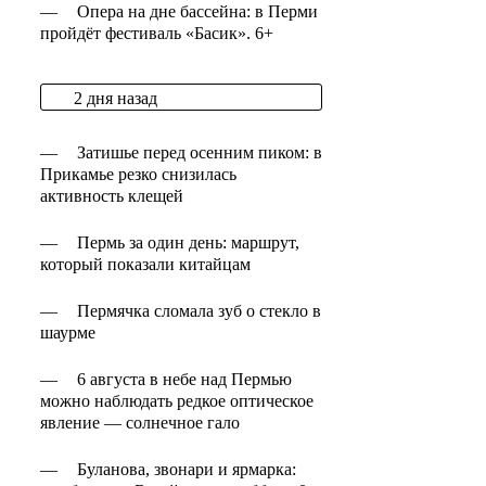
—
Опера на дне бассейна: в Перми
пройдёт фестиваль «Басик». 6+
2 дня назад
—
Затишье перед осенним пиком: в
Прикамье резко снизилась
активность клещей
—
Пермь за один день: маршрут,
который показали китайцам
—
Пермячка сломала зуб о стекло в
шаурме
—
6 августа в небе над Пермью
можно наблюдать редкое оптическое
явление — солнечное гало
—
Буланова, звонари и ярмарка: