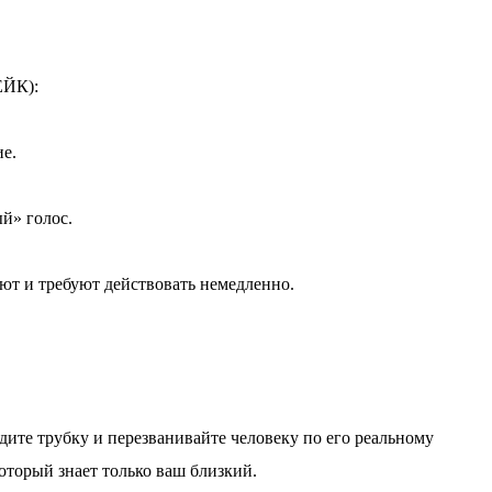
ЙК):
ие.
й» голос.
ают и требуют действовать немедленно.
адите трубку и перезванивайте человеку по его реальному
который знает только ваш близкий.