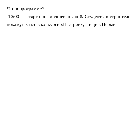
⠀
Что в программе?
10:00 — старт профи-соревнований. Студенты и строители
покажут класс в конкурсе «Настрой», а еще в Перми
впервые пройдет федеральная битва каменщиков «Лучший
по профессии».
12:00 — открывается развлекательный городок. Будут
крутые мастер-классы, море активностей для детей, турнир
по стритболу и даже ярмарка вакансий для тех, кто ищет
работу.
Вечером — мощный финал! Хэдлайнером праздничного
концерта станет DJ Smash.
⠀
Вход свободный! Приходите всей семьей
Поделиться: