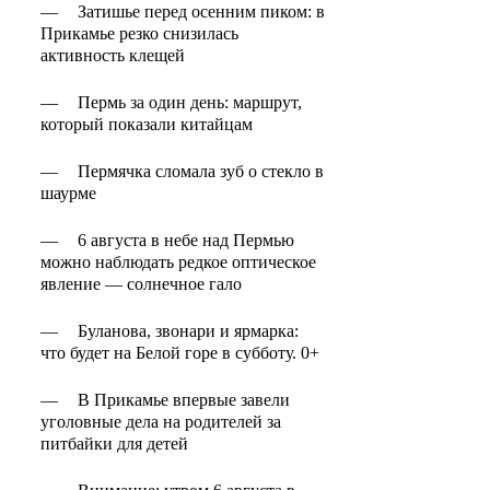
—
Затишье перед осенним пиком: в
Прикамье резко снизилась
активность клещей
—
Пермь за один день: маршрут,
который показали китайцам
—
Пермячка сломала зуб о стекло в
шаурме
—
6 августа в небе над Пермью
можно наблюдать редкое оптическое
явление — солнечное гало
—
Буланова, звонари и ярмарка:
что будет на Белой горе в субботу. 0+
—
В Прикамье впервые завели
уголовные дела на родителей за
питбайки для детей