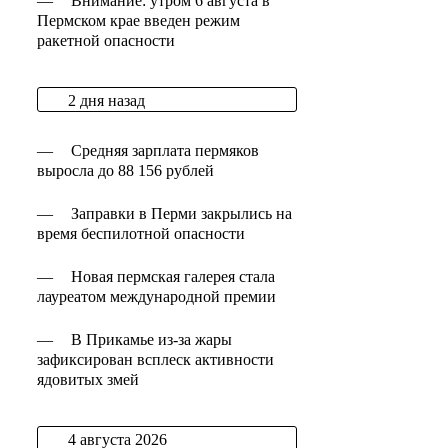
—
Внимание: утром 6 августа в
Пермском крае введен режим
ракетной опасности
2 дня назад
—
Средняя зарплата пермяков
выросла до 88 156 рублей
—
Заправки в Перми закрылись на
время беспилотной опасности
—
Новая пермская галерея стала
лауреатом международной премии
—
В Прикамье из-за жары
зафиксирован всплеск активности
ядовитых змей
4 августа 2026