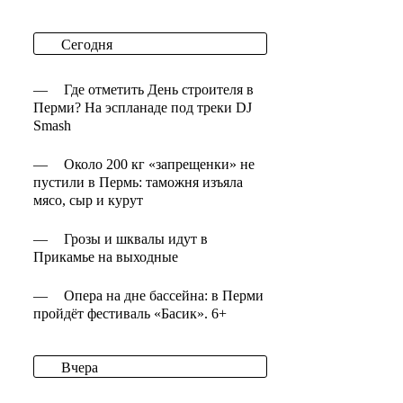
Сегодня
—
Где отметить День строителя в
Перми? На эспланаде под треки DJ
Smash
—
Около 200 кг «запрещенки» не
пустили в Пермь: таможня изъяла
мясо, сыр и курут
—
Грозы и шквалы идут в
Прикамье на выходные
—
Опера на дне бассейна: в Перми
пройдёт фестиваль «Басик». 6+
Вчера