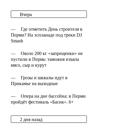
Вчера
—
Где отметить День строителя в
Перми? На эспланаде под треки DJ
Smash
—
Около 200 кг «запрещенки» не
пустили в Пермь: таможня изъяла
мясо, сыр и курут
—
Грозы и шквалы идут в
Прикамье на выходные
—
Опера на дне бассейна: в Перми
пройдёт фестиваль «Басик». 6+
2 дня назад