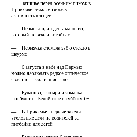
—
Затишье перед осенним пиком: в
Прикамье резко снизилась
активность клещей
—
Пермь за один день: маршрут,
который показали китайцам
—
Пермячка сломала зуб о стекло в
шаурме
—
6 августа в небе над Пермью
можно наблюдать редкое оптическое
явление — солнечное гало
—
Буланова, звонари и ярмарка:
что будет на Белой горе в субботу. 0+
—
В Прикамье впервые завели
уголовные дела на родителей за
питбайки для детей