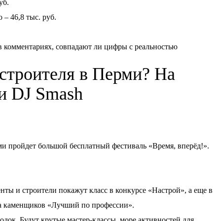
уб.
 – 46,8 тыс. руб.
 в комментариях, совпадают ли цифры с реальностью
 строителя в Перми? На
ки DJ Smash
ерми пройдет большой бесплатный фестиваль «Время, вперёд!».
нты и строители покажут класс в конкурсе «Настрой», а еще в
а каменщиков «Лучший по профессии».
док. Будут крутые мастер-классы, море активностей для