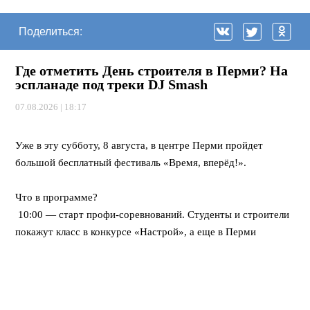
Поделиться:
Где отметить День строителя в Перми? На
эспланаде под треки DJ Smash
07.08.2026 | 18:17
⠀
Уже в эту субботу, 8 августа, в центре Перми пройдет
большой бесплатный фестиваль «Время, вперёд!».
⠀
Что в программе?
10:00 — старт профи-соревнований. Студенты и строители
покажут класс в конкурсе «Настрой», а еще в Перми
впервые пройдет федеральная битва каменщиков «Лучший
по профессии».
12:00 — открывается развлекательный городок. Будут
крутые мастер-классы, море активностей для детей, турнир