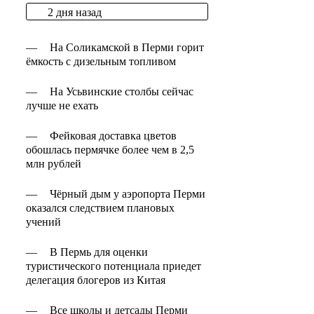
2 дня назад
—
На Соликамской в Перми горит
ёмкость с дизельным топливом
—
На Усьвинские столбы сейчас
лучше не ехать
—
Фейковая доставка цветов
обошлась пермячке более чем в 2,5
млн рублей
—
Чёрный дым у аэропорта Перми
оказался следствием плановых
учений
—
В Пермь для оценки
туристического потенциала приедет
делегация блогеров из Китая
—
Все школы и детсады Перми