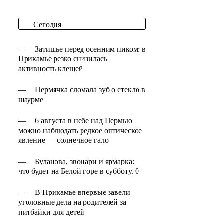
Сегодня
—
Затишье перед осенним пиком: в
Прикамье резко снизилась
активность клещей
—
Пермячка сломала зуб о стекло в
шаурме
—
6 августа в небе над Пермью
можно наблюдать редкое оптическое
явление — солнечное гало
—
Буланова, звонари и ярмарка:
что будет на Белой горе в субботу. 0+
—
В Прикамье впервые завели
уголовные дела на родителей за
питбайки для детей