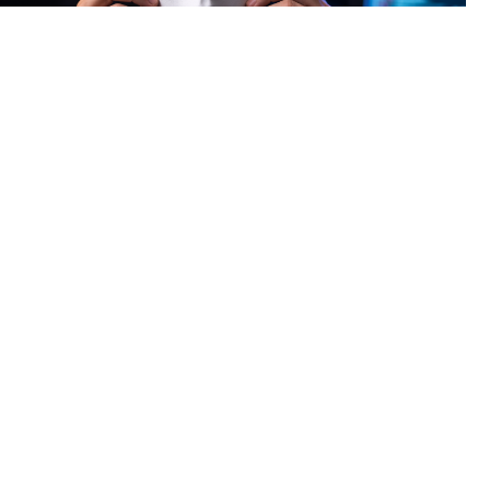
Теперь аферисты используют нейросети, чтобы подделывать
голоса и лица ваших близких, друзей или начальников.
⠀
КАК ЭТО РАБОТАЕТ?
⠀
Преступники взламывают аккаунт жертвы, собирают её
голосовые сообщения, видео и фото. На основе этих данных
ИИ создает точную копию голоса или лица (дипфейк). Затем
знакомым рассылаются фейковые «кружочки» в
мессенджерах, аудиосообщения или даже поступают
видеозвонки с требованием срочно перевести деньги.
⠀