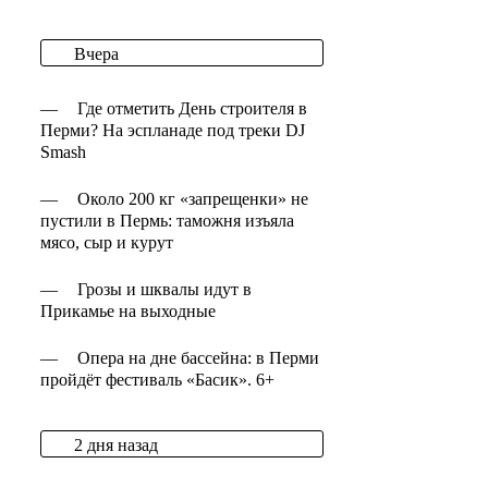
Вчера
—
Где отметить День строителя в
Перми? На эспланаде под треки DJ
Smash
—
Около 200 кг «запрещенки» не
пустили в Пермь: таможня изъяла
мясо, сыр и курут
—
Грозы и шквалы идут в
Прикамье на выходные
—
Опера на дне бассейна: в Перми
пройдёт фестиваль «Басик». 6+
2 дня назад