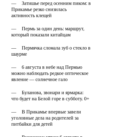
—
Затишье перед осенним пиком: в
Прикамье резко снизилась
активность клещей
—
Пермь за один день: маршрут,
который показали китайцам
—
Пермячка сломала зуб о стекло в
шаурме
—
6 августа в небе над Пермью
можно наблюдать редкое оптическое
явление — солнечное гало
—
Буланова, звонари и ярмарка:
что будет на Белой горе в субботу. 0+
—
В Прикамье впервые завели
уголовные дела на родителей за
питбайки для детей