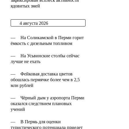
зафиксирован всплеск активности
ядовитых змей
4 августа 2026
—
На Соликамской в Перми горит
ёмкость с дизельным топливом
—
На Усьвинские столбы сейчас
лучше не ехать
—
Фейковая доставка цветов
обошлась пермячке более чем в 2,5
млн рублей
—
Чёрный дым у аэропорта Перми
оказался следствием плановых
учений
—
В Пермь для оценки
туристического потенциала приедет