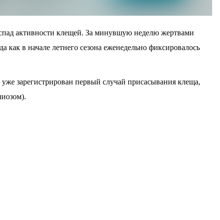
спад активности клещей. За минувшую неделю жертвами
гда как в начале летнего сезона еженедельно фиксировалось
е уже зарегистрирован первый случай присасывания клеща,
иозом).
традиционно делится на две волны. Первый пик,
ришелся на май-июнь. Вторая волна ожидается в конце
я луговые клещи.
, с начала сезона медицинская помощь после укусов
реди которых 2 406 — дети.