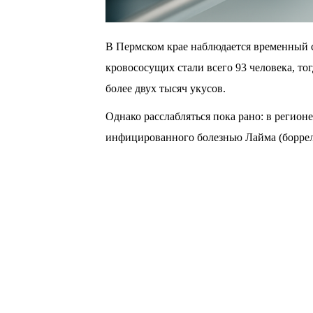
В Пермском крае наблюдается временный 
кровососущих стали всего 93 человека, то
более двух тысяч укусов.
Однако расслабляться пока рано: в регион
инфицированного болезнью Лайма (боррел
Как поясняют специалисты, сезон клещей 
спровоцированный иксодовыми клещами, п
августа и начале сентября, когда проснутс
По официальным данным Роспотребнадзора
потребовалась 16 125 жителям Прикамья, с