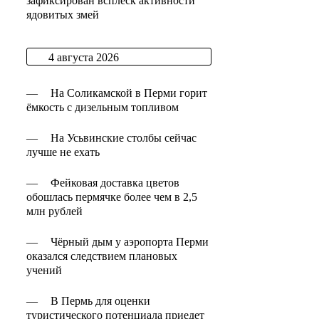
зафиксирован всплеск активности
ядовитых змей
4 августа 2026
—
На Соликамской в Перми горит
ёмкость с дизельным топливом
—
На Усьвинские столбы сейчас
лучше не ехать
—
Фейковая доставка цветов
обошлась пермячке более чем в 2,5
млн рублей
—
Чёрный дым у аэропорта Перми
оказался следствием плановых
учений
—
В Пермь для оценки
туристического потенциала приедет