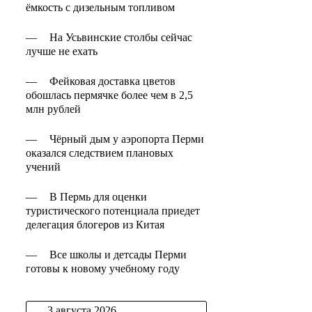
ёмкость с дизельным топливом
—
На Усьвинские столбы сейчас
лучше не ехать
—
Фейковая доставка цветов
обошлась пермячке более чем в 2,5
млн рублей
—
Чёрный дым у аэропорта Перми
оказался следствием плановых
учений
—
В Пермь для оценки
туристического потенциала приедет
делегация блогеров из Китая
—
Все школы и детсады Перми
готовы к новому учебному году
3 августа 2026