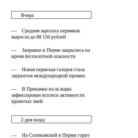
Вчера
—
Средняя зарплата пермяков
выросла до 88 156 рублей
—
Заправки в Перми закрылись на
время беспилотной опасности
—
Новая пермская галерея стала
лауреатом международной премии
—
В Прикамье из-за жары
зафиксирован всплеск активности
ядовитых змей
2 дня назад
—
На Соликамской в Перми горит