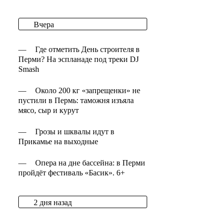
Вчера
—
Где отметить День строителя в
Перми? На эспланаде под треки DJ
Smash
—
Около 200 кг «запрещенки» не
пустили в Пермь: таможня изъяла
мясо, сыр и курут
—
Грозы и шквалы идут в
Прикамье на выходные
—
Опера на дне бассейна: в Перми
пройдёт фестиваль «Басик». 6+
2 дня назад