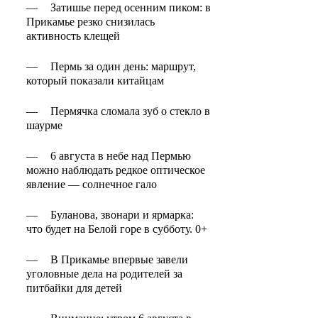
—
Затишье перед осенним пиком: в
Прикамье резко снизилась
активность клещей
—
Пермь за один день: маршрут,
который показали китайцам
—
Пермячка сломала зуб о стекло в
шаурме
—
6 августа в небе над Пермью
можно наблюдать редкое оптическое
явление — солнечное гало
—
Буланова, звонари и ярмарка:
что будет на Белой горе в субботу. 0+
—
В Прикамье впервые завели
уголовные дела на родителей за
питбайки для детей