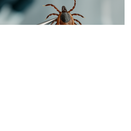
В Пермском крае наблюдается временный спад активности
клещей. За минувшую неделю жертвами кровососущих
стали всего 93 человека, тогда как в начале летнего сезона
еженедельно фиксировалось более двух тысяч укусов.
Однако расслабляться пока рано: в регионе уже
зарегистрирован первый случай присасывания клеща,
инфицированного болезнью Лайма (боррелиозом).
Как поясняют специалисты, сезон клещей традиционно