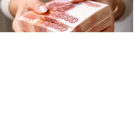
С учётом инфляции за год прибавка вышла 4,1 процента.
Сумма начисленная, то есть до вычета НДФЛ. На руки от
неё остаётся примерно 76,7 тысячи.
⠀
И это среднее сразу по всем отраслям Пермского края. В
сфере информации и связи получилось средняя = 126,6
тысячи, в гостиницах и общепите = 53 тысячи, разница
больше чем вдвое.