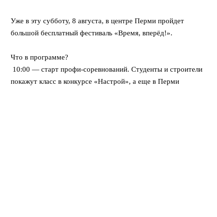
⠀
Уже в эту субботу, 8 августа, в центре Перми пройдет
большой бесплатный фестиваль «Время, вперёд!».
⠀
Что в программе?
10:00 — старт профи-соревнований. Студенты и строители
покажут класс в конкурсе «Настрой», а еще в Перми
впервые пройдет федеральная битва каменщиков «Лучший
по профессии».
12:00 — открывается развлекательный городок. Будут
крутые мастер-классы, море активностей для детей, турнир
по стритболу и даже ярмарка вакансий для тех, кто ищет
работу.
Вечером — мощный финал! Хэдлайнером праздничного
концерта станет DJ Smash.
⠀
Вход свободный! Приходите всей семьей