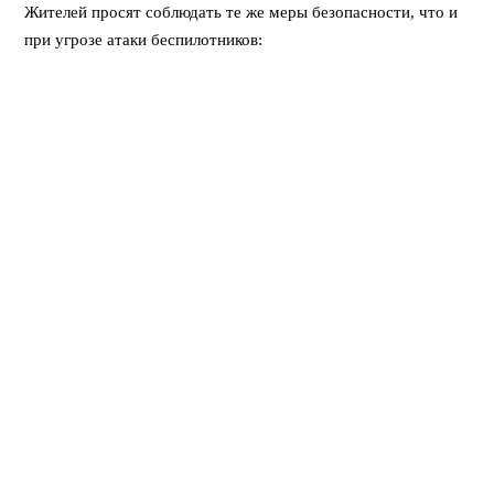
Жителей просят соблюдать те же меры безопасности, что и
при угрозе атаки беспилотников:
*
Находящимся в общественных зданиях
следует
спуститься в подвальные помещения, на паркинг или нижние
этажи. Использование лифтов во время тревоги опасно.
*
Находящимся дома
рекомендуется перейти во
внутренние комнаты без окон или спуститься в подвал. Окна
нужно закрыть и зашторить. При себе необходимо иметь
«тревожный чемоданчик» (документы, медикаменты, воду,
запас еды и фонарь).
*
Тем, кто оказался на улице
, необходимо избегать
открытых пространств. Срочно укройтесь в ближайшем
здании или подземном пешеходном переходе.
Подписывайтесь на нас в Макс -
https://max.ru/vikiperm
Поделиться: