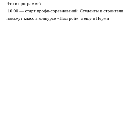
Что в программе?
10:00 — старт профи-соревнований. Студенты и строители
покажут класс в конкурсе «Настрой», а еще в Перми
впервые пройдет федеральная битва каменщиков «Лучший
по профессии».
12:00 — открывается развлекательный городок. Будут
крутые мастер-классы, море активностей для детей, турнир
по стритболу и даже ярмарка вакансий для тех, кто ищет
работу.
Вечером — мощный финал! Хэдлайнером праздничного
концерта станет DJ Smash.
⠀
Вход свободный! Приходите всей семьей
Поделиться: