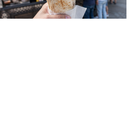
Прошлым летом жительница Индустриального района
купила шаурму на вынос. Во время обеда почувствовала
резкую боль: в еде оказался осколок стекла. Зуб пришлось
срочно лечить у стоматолога.
⠀
Владелец кафе платить за лечение отказался. Тогда пермячка
пошла в суд.
⠀
Индустриальный районный суд признал, что еда была
некачественной, и взыскал с владельца 104 418 рублей. В
сумму вошли стоимость самой шаурмы, лечение зуба,