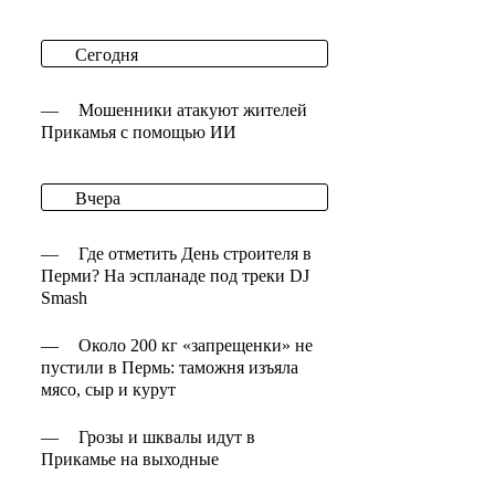
Сегодня
—
Мошенники атакуют жителей
Прикамья с помощью ИИ
Вчера
—
Где отметить День строителя в
Перми? На эспланаде под треки DJ
Smash
—
Около 200 кг «запрещенки» не
пустили в Пермь: таможня изъяла
мясо, сыр и курут
—
Грозы и шквалы идут в
Прикамье на выходные