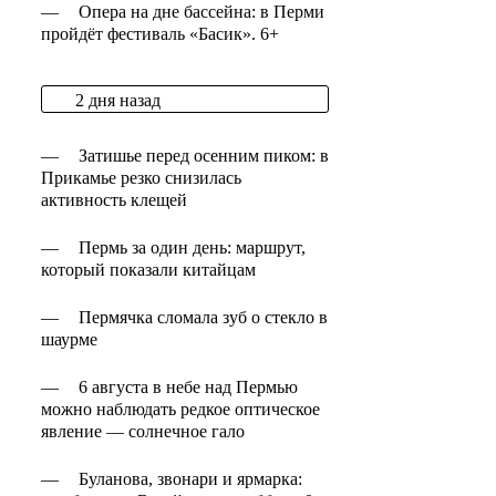
—
Опера на дне бассейна: в Перми
пройдёт фестиваль «Басик». 6+
2 дня назад
—
Затишье перед осенним пиком: в
Прикамье резко снизилась
активность клещей
—
Пермь за один день: маршрут,
который показали китайцам
—
Пермячка сломала зуб о стекло в
шаурме
—
6 августа в небе над Пермью
можно наблюдать редкое оптическое
явление — солнечное гало
—
Буланова, звонари и ярмарка: