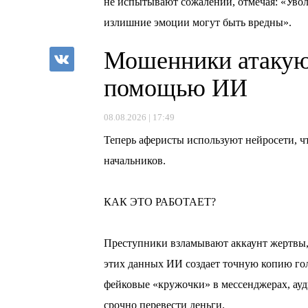
не испытывают сожалений, отмечая: «Уволит
излишние эмоции могут быть вредны».
Мошенники атакую
помощью ИИ
08.08.2026 | 17:49
Теперь аферисты используют нейросети, ч
начальников.
⠀
КАК ЭТО РАБОТАЕТ?
⠀
Преступники взламывают аккаунт жертвы, 
этих данных ИИ создает точную копию гол
фейковые «кружочки» в мессенджерах, ау
срочно перевести деньги.