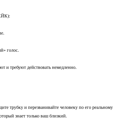
ЙК):
ие.
й» голос.
ают и требуют действовать немедленно.
адите трубку и перезванивайте человеку по его реальному
который знает только ваш близкий.