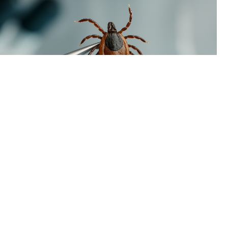
В Пермском крае наблюдается временный спад активности
клещей. За минувшую неделю жертвами кровососущих
стали всего 93 человека, тогда как в начале летнего сезона
еженедельно фиксировалось более двух тысяч укусов.
Однако расслабляться пока рано: в регионе уже
зарегистрирован первый случай присасывания клеща,
инфицированного болезнью Лайма (боррелиозом).