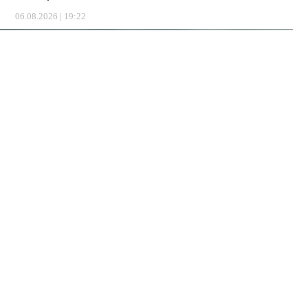
06.08.2026 | 19:22
В Пермском крае наблюдается временный спад активности
клещей. За минувшую неделю жертвами кровососущих
стали всего 93 человека, тогда как в начале летнего сезона
еженедельно фиксировалось более двух тысяч укусов.