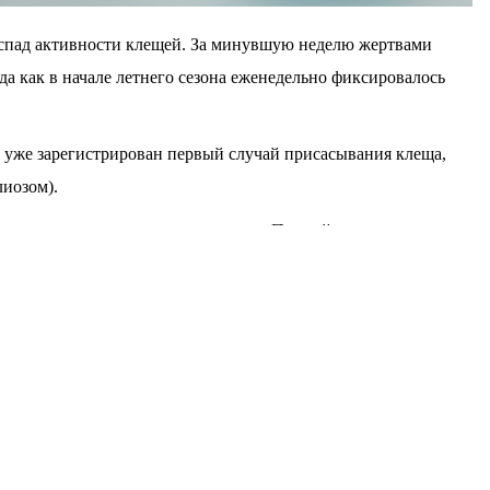
спад активности клещей. За минувшую неделю жертвами
гда как в начале летнего сезона еженедельно фиксировалось
е уже зарегистрирован первый случай присасывания клеща,
иозом).
традиционно делится на две волны. Первый пик,
ришелся на май-июнь. Вторая волна ожидается в конце
я луговые клещи.
, с начала сезона медицинская помощь после укусов
реди которых 2 406 — дети.