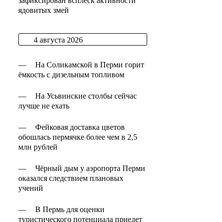
зафиксирован всплеск активности
ядовитых змей
4 августа 2026
—
На Соликамской в Перми горит
ёмкость с дизельным топливом
—
На Усьвинские столбы сейчас
лучше не ехать
—
Фейковая доставка цветов
обошлась пермячке более чем в 2,5
млн рублей
—
Чёрный дым у аэропорта Перми
оказался следствием плановых
учений
—
В Пермь для оценки
туристического потенциала приедет