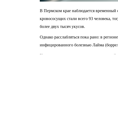
В Пермском крае наблюдается временный 
кровососущих стали всего 93 человека, то
более двух тысяч укусов.
Однако расслабляться пока рано: в регион
инфицированного болезнью Лайма (боррел
Как поясняют специалисты, сезон клещей 
спровоцированный иксодовыми клещами, п
августа и начале сентября, когда проснутс
По официальным данным Роспотребнадзора
потребовалась 16 125 жителям Прикамья, с