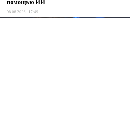
помощью ИИ
08.08.2026 | 17:49
Теперь аферисты используют нейросети, чтобы подделывать
голоса и лица ваших близких, друзей или начальников.
⠀