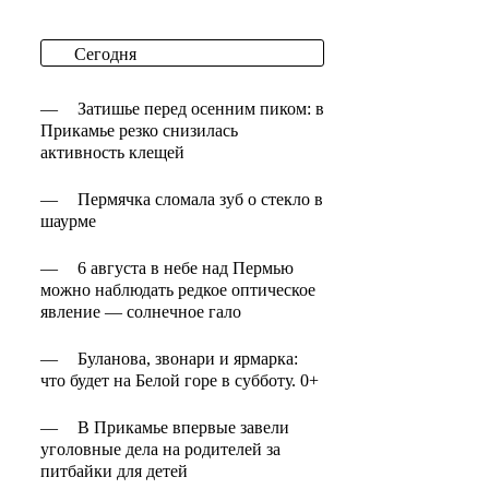
Сегодня
—
Затишье перед осенним пиком: в
Прикамье резко снизилась
активность клещей
—
Пермячка сломала зуб о стекло в
шаурме
—
6 августа в небе над Пермью
можно наблюдать редкое оптическое
явление — солнечное гало
—
Буланова, звонари и ярмарка:
что будет на Белой горе в субботу. 0+
—
В Прикамье впервые завели
уголовные дела на родителей за
питбайки для детей