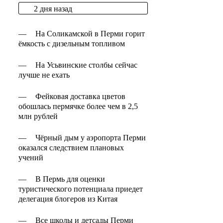
2 дня назад
—
На Соликамской в Перми горит
ёмкость с дизельным топливом
—
На Усьвинские столбы сейчас
лучше не ехать
—
Фейковая доставка цветов
обошлась пермячке более чем в 2,5
млн рублей
—
Чёрный дым у аэропорта Перми
оказался следствием плановых
учений
—
В Пермь для оценки
туристического потенциала приедет
делегация блогеров из Китая
—
Все школы и детсады Перми