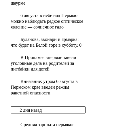
шаурме
—
6 августа в небе над Пермью
можно наблюдать редкое оптическое
явление — солнечное гало
—
Буланова, звонари и ярмарка:
что будет на Белой горе в субботу. 0+
—
В Прикамье впервые завели
уголовные дела на родителей за
питбайки для детей
—
Внимание: утром 6 августа в
Пермском крае введен режим
ракетной опасности
2 дня назад
—
Средняя зарплата пермяков