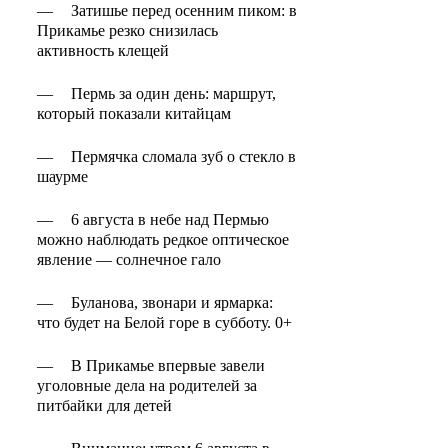
—
Затишье перед осенним пиком: в
Прикамье резко снизилась
активность клещей
—
Пермь за один день: маршрут,
который показали китайцам
—
Пермячка сломала зуб о стекло в
шаурме
—
6 августа в небе над Пермью
можно наблюдать редкое оптическое
явление — солнечное гало
—
Буланова, звонари и ярмарка:
что будет на Белой горе в субботу. 0+
—
В Прикамье впервые завели
уголовные дела на родителей за
питбайки для детей