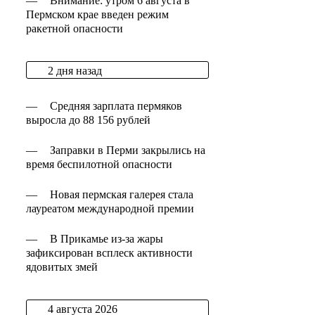
—
Внимание: утром 6 августа в
Пермском крае введен режим
ракетной опасности
2 дня назад
—
Средняя зарплата пермяков
выросла до 88 156 рублей
—
Заправки в Перми закрылись на
время беспилотной опасности
—
Новая пермская галерея стала
лауреатом международной премии
—
В Прикамье из-за жары
зафиксирован всплеск активности
ядовитых змей
4 августа 2026