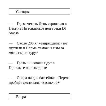
Сегодня
—
Где отметить День строителя в
Перми? На эспланаде под треки DJ
Smash
—
Около 200 кг «запрещенки» не
пустили в Пермь: таможня изъяла
мясо, сыр и курут
—
Грозы и шквалы идут в
Прикамье на выходные
—
Опера на дне бассейна: в Перми
пройдёт фестиваль «Басик». 6+
Вчера