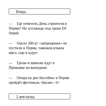
Вчера
—
Где отметить День строителя в
Перми? На эспланаде под треки DJ
Smash
—
Около 200 кг «запрещенки» не
пустили в Пермь: таможня изъяла
мясо, сыр и курут
—
Грозы и шквалы идут в
Прикамье на выходные
—
Опера на дне бассейна: в Перми
пройдёт фестиваль «Басик». 6+
2 дня назад