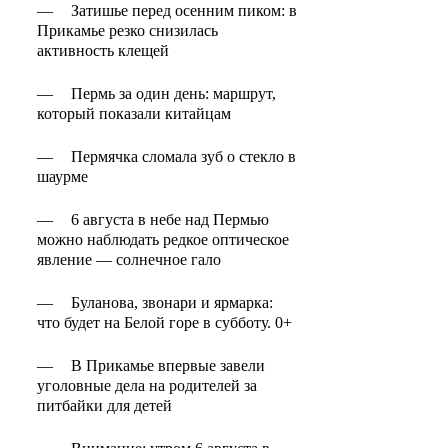
—
Затишье перед осенним пиком: в
Прикамье резко снизилась
активность клещей
—
Пермь за один день: маршрут,
который показали китайцам
—
Пермячка сломала зуб о стекло в
шаурме
—
6 августа в небе над Пермью
можно наблюдать редкое оптическое
явление — солнечное гало
—
Буланова, звонари и ярмарка:
что будет на Белой горе в субботу. 0+
—
В Прикамье впервые завели
уголовные дела на родителей за
питбайки для детей