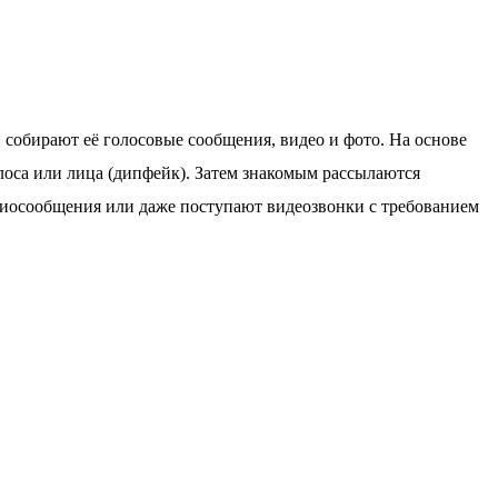
собирают её голосовые сообщения, видео и фото. На основе
оса или лица (дипфейк). Затем знакомым рассылаются
диосообщения или даже поступают видеозвонки с требованием
ЙК):
ие.
й» голос.