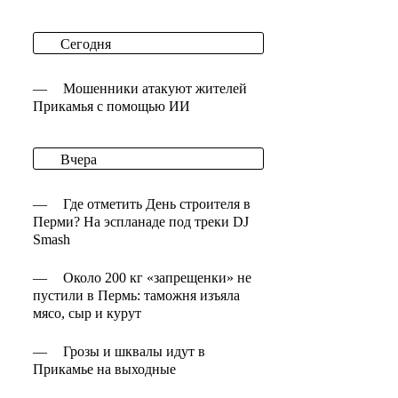
Сегодня
—
Мошенники атакуют жителей
Прикамья с помощью ИИ
Вчера
—
Где отметить День строителя в
Перми? На эспланаде под треки DJ
Smash
—
Около 200 кг «запрещенки» не
пустили в Пермь: таможня изъяла
мясо, сыр и курут
—
Грозы и шквалы идут в
Прикамье на выходные