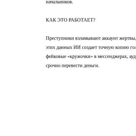
начальников.
⠀
КАК ЭТО РАБОТАЕТ?
⠀
Преступники взламывают аккаунт жертвы, 
этих данных ИИ создает точную копию гол
фейковые «кружочки» в мессенджерах, ау
срочно перевести деньги.
⠀
КАК РАСПОЗНАТЬ ПОДДЕЛКУ (ДИПФЕ
⠀
* Неестественная мимика и редкое морган
* Движение губ не совпадает со словами.
* Странные интонации, «роботизированны
* Нетипичное освещение в кадре.