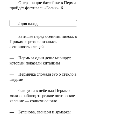
—
Опера на дне бассейна: в Перми
пройдёт фестиваль «Басик». 6+
2 дня назад
—
Затишье перед осенним пиком: в
Прикамье резко снизилась
активность клещей
—
Пермь за один день: маршрут,
который показали китайцам
—
Пермячка сломала зуб о стекло в
шаурме
—
6 августа в небе над Пермью
можно наблюдать редкое оптическое
явление — солнечное гало
—
Буланова, звонари и ярмарка: