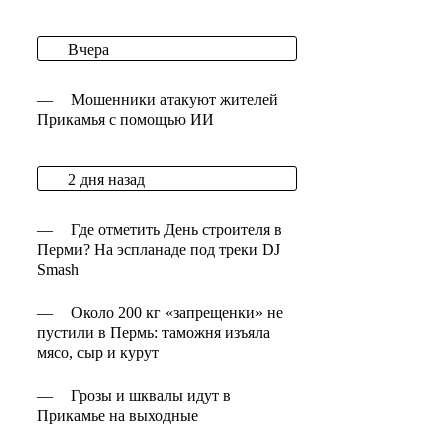
Вчера
—
Мошенники атакуют жителей
Прикамья с помощью ИИ
2 дня назад
—
Где отметить День строителя в
Перми? На эспланаде под треки DJ
Smash
—
Около 200 кг «запрещенки» не
пустили в Пермь: таможня изъяла
мясо, сыр и курут
—
Грозы и шквалы идут в
Прикамье на выходные