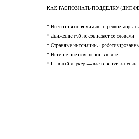
КАК РАСПОЗНАТЬ ПОДДЕЛКУ (ДИПФЕ
⠀
* Неестественная мимика и редкое морган
* Движение губ не совпадает со словами.
* Странные интонации, «роботизированны
* Нетипичное освещение в кадре.
* Главный маркер — вас торопят, запугив
ЧТО ДЕЛАТЬ?
Если вас просят о деньгах, немедленно кл
номеру. Задайте личный вопрос, ответ на 