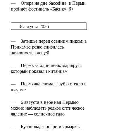
—
Опера на дне бассейна: в Перми
пройдёт фестиваль «Басик». 6+
6 августа 2026
—
Затишье перед осенним пиком: в
Прикамье резко снизилась
активность клещей
—
Пермь за один день: маршрут,
который показали китайцам
—
Пермячка сломала зуб о стекло в
шаурме
—
6 августа в небе над Пермью
можно наблюдать редкое оптическое
явление — солнечное гало
—
Буланова, звонари и ярмарка: