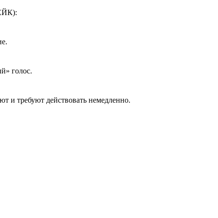
ЙК):
ие.
й» голос.
ают и требуют действовать немедленно.
адите трубку и перезванивайте человеку по его реальному
который знает только ваш близкий.