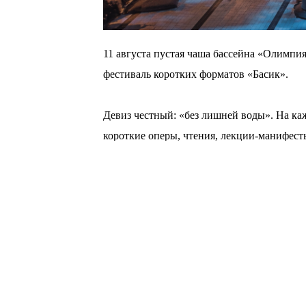
11 августа пустая чаша бассейна «Олимпи
фестиваль коротких форматов «Басик».
⠀
Девиз честный: «без лишней воды». На ка
короткие оперы, чтения, лекции-манифест
⠀
Вход бесплатный, но нужна регистрация. О
и пересылайте пост тем, с кем пойдёте.
© Мой город Пермь, 2026. Все права защи