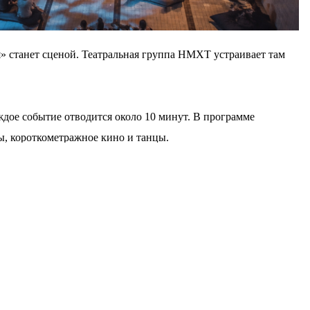
я» станет сценой. Театральная группа НМХТ устраивает там
ждое событие отводится около 10 минут. В программе
ы, короткометражное кино и танцы.
на откроется вечером 9 августа, так что ставьте напоминание
щены и охраняются законом.