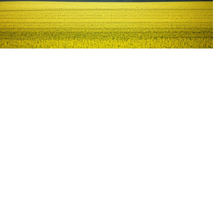
Конец лета в Пермском крае обещает быть спокойным.
Собрали главное из прогноза метеорологов:
⠀