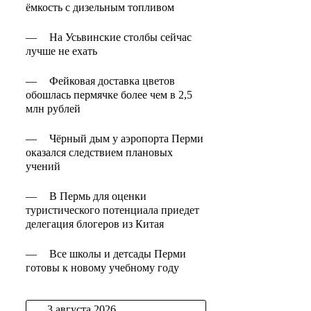
ёмкость с дизельным топливом
—
На Усьвинские столбы сейчас
лучше не ехать
—
Фейковая доставка цветов
обошлась пермячке более чем в 2,5
млн рублей
—
Чёрный дым у аэропорта Перми
оказался следствием плановых
учений
—
В Пермь для оценки
туристического потенциала приедет
делегация блогеров из Китая
—
Все школы и детсады Перми
готовы к новому учебному году
3 августа 2026