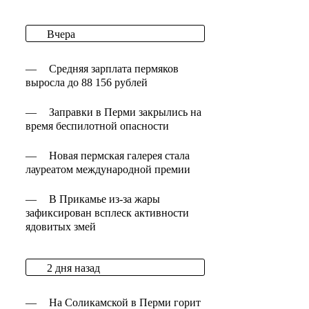
Вчера
—
Средняя зарплата пермяков
выросла до 88 156 рублей
—
Заправки в Перми закрылись на
время беспилотной опасности
—
Новая пермская галерея стала
лауреатом международной премии
—
В Прикамье из-за жары
зафиксирован всплеск активности
ядовитых змей
2 дня назад
—
На Соликамской в Перми горит