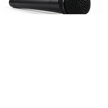
8 августа у стен Белогорского монастыря пройдёт фестиваль
«Свет Белогорья». Вход свободный.
⠀
В 9:00 в Крестовоздвиженском соборе начнётся литургия, в
храм принесут ковчег с частицей мощей Георгия
Победоносца. Главная сцена открывается в 12:00.
⠀
Дальше весь день: мастер-классы звонарей, выставка
иконописной мастерской «Добро», ремесленный двор,
фольклорная деревня, игры и сказки для детей, ярмарка с
фермерскими продуктами и монастырская кухня.
⠀